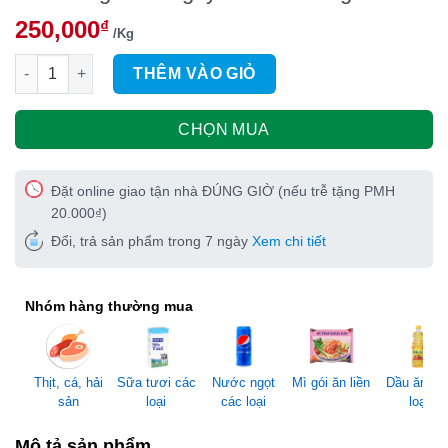
250,000
₫
/Kg
Tôm càng xanh nguyên con túi 1kg số lượng
THÊM VÀO GIỎ
CHỌN MUA
Đặt online giao tận nhà ĐÚNG GIỜ (nếu trễ tặng PMH
20.000₫)
Đổi, trả sản phẩm trong 7 ngày
Xem chi tiết
Nhóm hàng thường mua
Thịt, cá, hải
Sữa tươi các
Nước ngọt
Mì gói ăn liền
Dầu ăn cá
sản
loại
các loại
loại
Mô tả sản phẩm