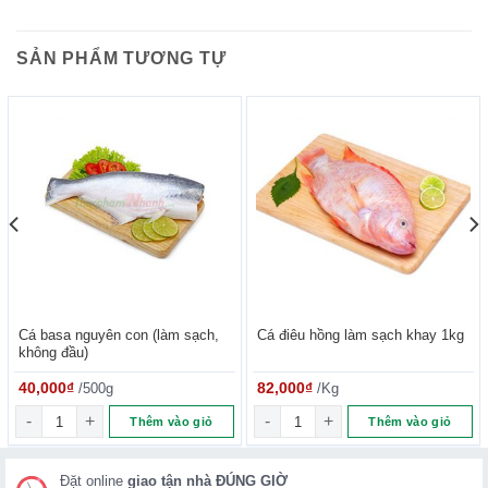
SẢN PHẨM TƯƠNG TỰ
Hình ảnh canh tác tại nhà màng
Cá basa nguyên con (làm sạch,
Cá điêu hồng làm sạch khay 1kg
không đầu)
40,000
₫
/500g
82,000
₫
/Kg
g số lượng
Cá basa nguyên con (làm sạch, không đầu) số lượng
Cá điêu hồng làm sạch khay 1
Thêm vào giỏ
Thêm vào giỏ
Đặt online
giao tận nhà ĐÚNG GIỜ