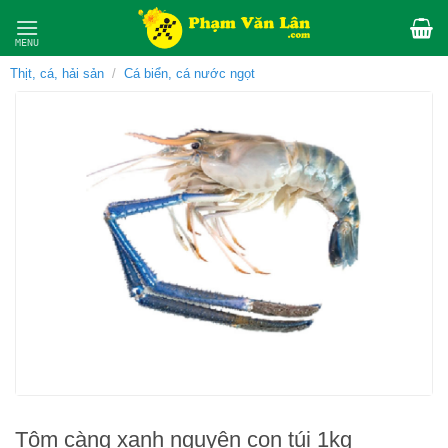
Skip
to
content
Thịt, cá, hải sản
/
Cá biển, cá nước ngọt
Tôm càng xanh nguyên con túi 1kg