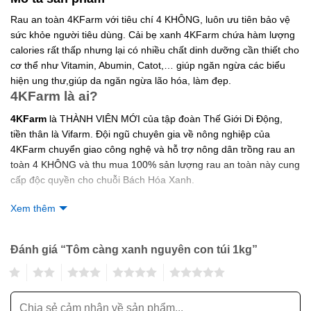
Rau an toàn 4KFarm với tiêu chí 4 KHÔNG, luôn ưu tiên bảo vệ
sức khỏe người tiêu dùng. Cải bẹ xanh 4KFarm chứa hàm lượng
calories rất thấp nhưng lại có nhiều chất dinh dưỡng cần thiết cho
cơ thể như Vitamin, Abumin, Catot,… giúp ngăn ngừa các biểu
hiện ung thư,giúp da ngăn ngừa lão hóa, làm đẹp.
4KFarm là ai?
4KFarm
là THÀNH VIÊN MỚI của tập đoàn Thế Giới Di Động,
tiền thân là Vifarm. Đội ngũ chuyên gia về nông nghiệp của
4KFarm chuyển giao công nghệ và hỗ trợ nông dân trồng rau an
toàn 4 KHÔNG và thu mua 100% sản lượng rau an toàn này cung
cấp độc quyền cho chuỗi Bách Hóa Xanh.
Cải bẹ xanh 4KFarm
(còn gọi là cải cay, cải canh),… là
Xem thêm
loại rau chứa hàm lượng calories rất thấp nhưng lại có nhiều chất
dinh dưỡng cần thiết cho cơ thể như
Vitamin A, B, C, K, Axit
Đánh giá “Tôm càng xanh nguyên con túi 1kg”
nicotic, Abumin, Catoten,…
Cải bẹ xanh có các tác dụng chữa
bệnh tuyệt vời như ngăn ngừa các biểu hiện ung thư, ăn cải xanh
1
2
3
4
5
nhiều còn giúp mắt sáng khỏe, giúp da ngăn ngừa lão hóa, chắc
khỏe hỗ trợ chị em phụ nữ trong việc chăm sóc sắc đẹp.