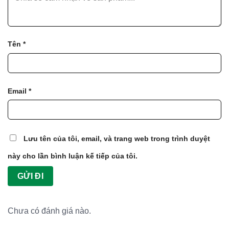
Quy trình canh tác
Tên
*
Email
*
Lưu tên của tôi, email, và trang web trong trình duyệt
này cho lần bình luận kế tiếp của tôi.
Điểm khác biệt rau 4KFarm
Chưa có đánh giá nào.