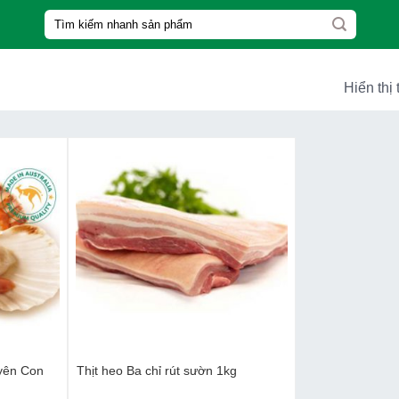
Tìm
kiếm:
Hiển thị 
yên Con
Thịt heo Ba chỉ rút sườn 1kg