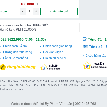
180,000
₫
/Kg
uyên Con số lượng
Thịt heo Ba chỉ rút sườn 1kg số lượng
o giỏ
Thêm vào giỏ
ặt online
giao tận nhà ĐÚNG GIỜ
nếu trễ tặng PMH 20.000₫)
-
028.3622.9900
(7:00 - 21:30)
Tổng đài:
1
Chính sách đổi trả
Chính sách giao hàng
Tổng đài:
Hướng dẫn mua hàng
Hóa đơn điện tử
2 cửa hàng sắp 
Cần thuê mặt bằng
Giới thiệu công ty
 Bách Hoá Xanh. GPDKKD: 0310471746 do sở KH & ĐT TP.HCM cấp ngày 23/11/2010. Giấy phép
rụ sở chính: 128, Trần Quang Khải, P.Tân Định, Quận.1, TP.HCM. Địa chỉ liên hệ: Toà nhà M
trách nhiệm nội dung:
Website được thiết kế By Phạm Văn Lân | 097.2495.768