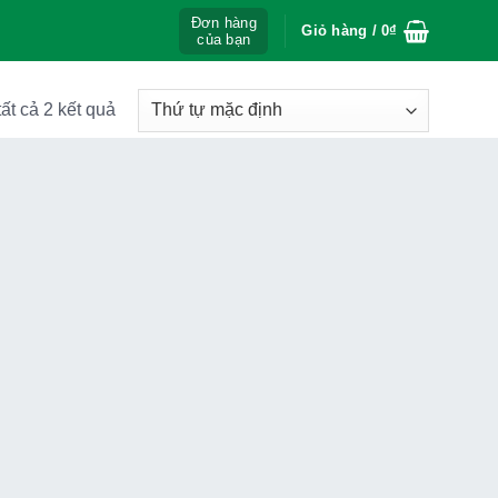
Đơn hàng
Giỏ hàng /
0
₫
của bạn
tất cả 2 kết quả