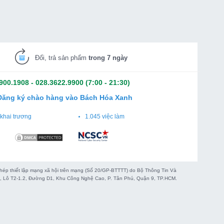
Đổi, trả sản phẩm
trong 7 ngày
900.1908
-
028.3622.9900
(7:00 - 21:30)
Đăng ký chào hàng vào Bách Hóa Xanh
khai trương
1.045 việc làm
 thiết lập mạng xã hội trên mạng (Số 20/GP-BTTTT) do Bộ Thông Tin Và
WG, Lô T2-1.2, Đường D1, Khu Công Nghệ Cao, P. Tân Phú, Quận 9, TP.HCM.