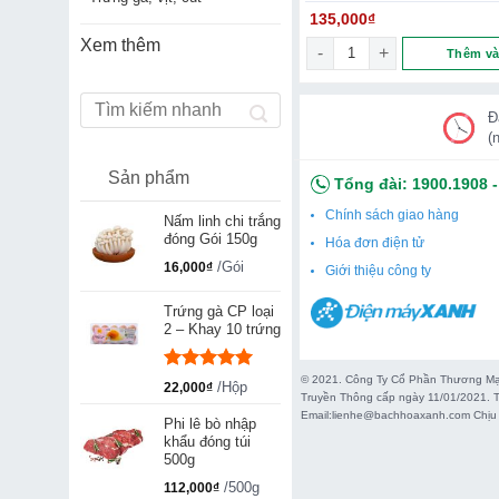
135,000
₫
Xem thêm
Sò Điệp Úc Tasmania Ng
Thêm và
Đ
(
Sản phẩm
Tổng đài:
1900.1908
Chính sách giao hàng
Nấm linh chi trắng
đóng Gói 150g
Hóa đơn điện tử
/Gói
16,000
₫
Giới thiệu công ty
Trứng gà CP loại
2 – Khay 10 trứng
© 2021. Công Ty Cổ Phần Thương Mại
Được xếp
/Hộp
22,000
₫
Truyền Thông cấp ngày 11/01/2021. T
hạng
5.00
Email:lienhe@bachhoaxanh.com Chịu 
5 sao
Phi lê bò nhập
khẩu đóng túi
500g
/500g
112,000
₫