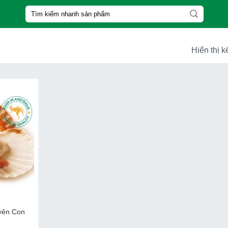
Tìm
kiếm:
Hiển thị k
yên Con