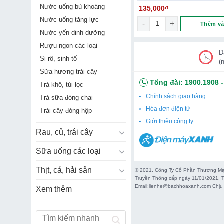
Nước uống bù khoáng
135,000
₫
Nước uống tăng lực
Sò Điệp Úc Tasmania Ng
Thêm và
Nước yến dinh dưỡng
Rượu ngon các loại
Đ
Si rô, sinh tố
(
Sữa hương trái cây
Tổng đài:
1900.1908
Trà khô, túi lọc
Chính sách giao hàng
Trà sữa đóng chai
Hóa đơn điện tử
Trái cây đóng hộp
Giới thiệu công ty
Rau, củ, trái cây
Sữa uống các loại
Thịt, cá, hải sản
© 2021. Công Ty Cổ Phần Thương Mại
Truyền Thông cấp ngày 11/01/2021. T
Email:lienhe@bachhoaxanh.com Chịu 
Xem thêm