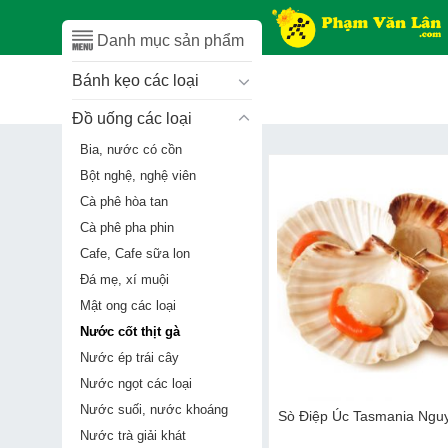
Skip
to
Danh mục sản phẩm
content
Bánh kẹo các loại
Đồ uống các loại
Bia, nước có cồn
Bột nghệ, nghệ viên
Cà phê hòa tan
Cà phê pha phin
Cafe, Cafe sữa lon
Đá mẹ, xí muội
Mật ong các loại
Nước cốt thịt gà
Nước ép trái cây
Nước ngọt các loại
Nước suối, nước khoáng
Sò Điệp Úc Tasmania Ngu
Nước trà giải khát