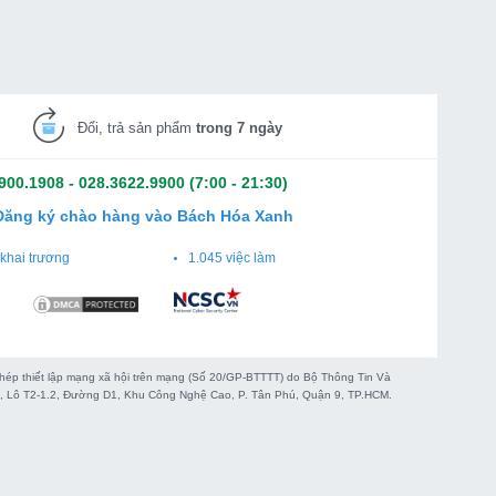
Đổi, trả sản phẩm
trong 7 ngày
900.1908
-
028.3622.9900
(7:00 - 21:30)
Đăng ký chào hàng vào Bách Hóa Xanh
khai trương
1.045 việc làm
 thiết lập mạng xã hội trên mạng (Số 20/GP-BTTTT) do Bộ Thông Tin Và
WG, Lô T2-1.2, Đường D1, Khu Công Nghệ Cao, P. Tân Phú, Quận 9, TP.HCM.