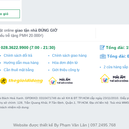
uyên Con số lượng
o giỏ
ặt online
giao tận nhà ĐÚNG GIỜ
nếu trễ tặng PMH 20.000₫)
-
028.3622.9900
(7:00 - 21:30)
Tổng đài:
1
Chính sách đổi trả
Chính sách giao hàng
Tổng đài:
Hướng dẫn mua hàng
Hóa đơn điện tử
2 cửa hàng sắp 
Cần thuê mặt bằng
Giới thiệu công ty
 Bách Hoá Xanh. GPDKKD: 0310471746 do sở KH & ĐT TP.HCM cấp ngày 23/11/2010. Giấy phép
rụ sở chính: 128, Trần Quang Khải, P.Tân Định, Quận.1, TP.HCM. Địa chỉ liên hệ: Toà nhà M
trách nhiệm nội dung:
Website được thiết kế By Phạm Văn Lân | 097.2495.768