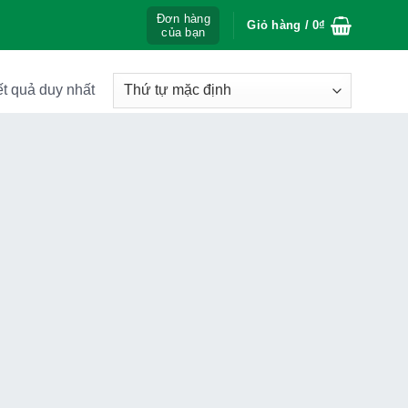
Đơn hàng
Giỏ hàng /
0
₫
của bạn
ết quả duy nhất